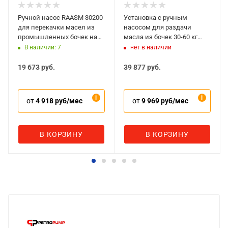
Ручной насос RAASM 30200
Установка с ручным
для перекачки масел из
насосом для раздачи
промышленных бочек на
масла из бочек 30-60 кг
180/220 кг
RAASM 30050
В наличии: 7
нет в наличии
19 673
руб.
39 877
руб.
от
4 918 руб/мес
от
9 969 руб/мес
В КОРЗИНУ
В КОРЗИНУ