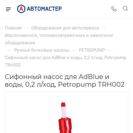
—
—
Главная
Оборудование для автосервиса
Маслосменное, топливозаправочное и смазочное
оборудование
—
—
—
Ручные бочковые насосы
PETROPUMP
Сифонный насос для AdBlue и воды, 0,2 л/ход, Petropump
TRH002
Сифонный насос для AdBlue и
воды, 0,2 л/ход, Petropump TRH002