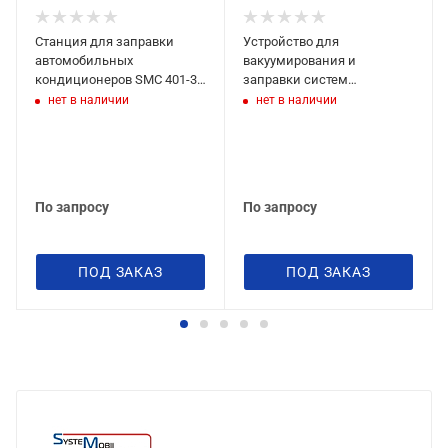
Станция для заправки
Устройство для
автомобильных
вакуумирования и
кондиционеров SMC 401-3
заправки систем
без зарядной колбы
кондиционирования SMC-
нет в наличии
нет в наличии
041-1 New
По запросу
По запросу
ПОД ЗАКАЗ
ПОД ЗАКАЗ