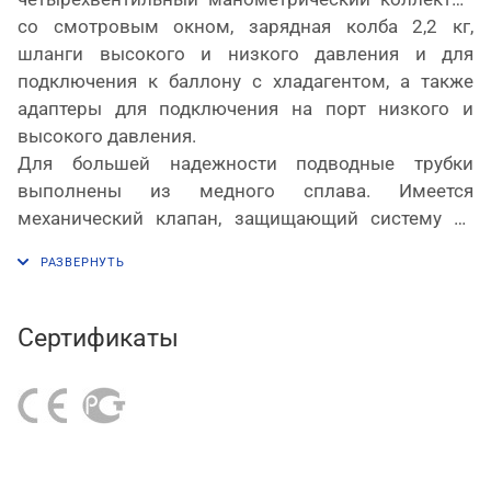
со смотровым окном, зарядная колба 2,2 кг,
шланги высокого и низкого давления и для
подключения к баллону с хладагентом, а также
адаптеры для подключения на порт низкого и
высокого давления.
Для большей надежности подводные трубки
выполнены из медного сплава. Имеется
механический клапан, защищающий систему от
попадания в неё масла и воздуха. Станция
смонтирована на крепкой металлической стойке-
тележке с колесами для удобной транспортировки
по территории цеха. Предусмотрена площадка для
Сертификаты
установки баллона с хладагентом.