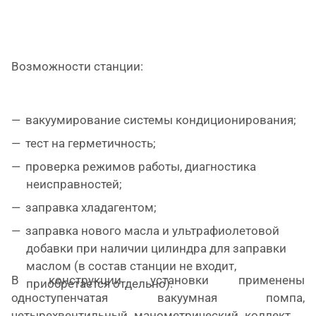
Возможности станции:
вакуумирование системы кондиционирования;
тест на герметичность;
проверка режимов работы, диагностика
неисправностей;
заправка хладагентом;
заправка нового масла и ультрафиолетовой
добавки при наличии цилиндра для заправки
маслом (в состав станции не входит,
В конструкции установки применены
приобретается отдельно).
одноступенчатая вакуумная помпа,
четырехвентильный манометрический коллектор