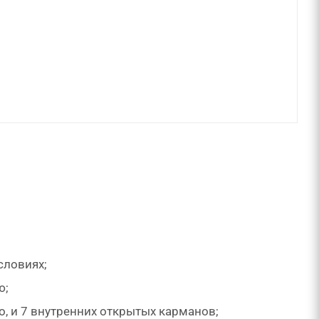
словиях;
ю;
o
, и 7 внутренних открытых карманов;