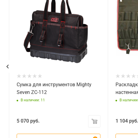
Сумка для инструментов Mighty
Раскладк
0
Seven ZC-112
настенна
В наличии: 11
В наличии:
5 070
руб.
1 104
руб