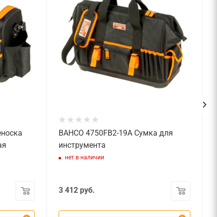
еноска
BAHCO 4750FB2-19A Сумка для
ая
инструмента
нет в наличии
3 412
руб.