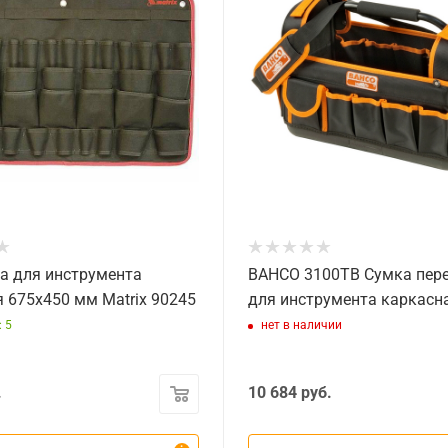
а для инструмента
BAHCO 3100TB Сумка пер
я 675х450 мм Matrix 90245
для инструмента каркасн
 5
нет в наличии
.
10 684
руб.