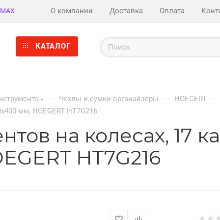
О компании
Доставка
Оплата
Конт
MAX
КАТАЛОГ
—
—
—
нструмента
Чехлы и сумки органайзеры
HOEGERT
50x400 мм, HOEGERT HT7G216
тов на колесах, 17 к
OEGERT HT7G216