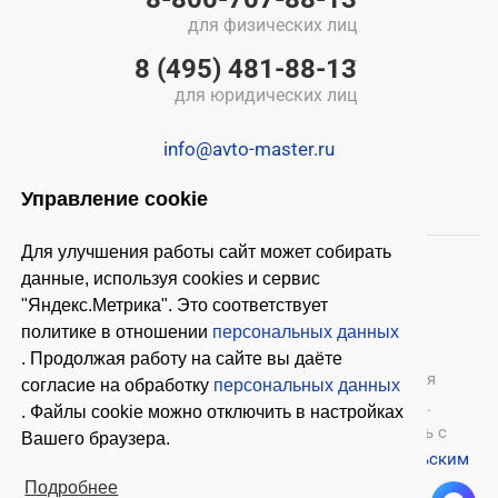
для физических лиц
8 (495) 481-88-13
для юридических лиц
info@avto-master.ru
Управление cookie
Для улучшения работы сайт может собирать
данные, используя cookies и сервис
"Яндекс.Метрика". Это соответствует
политике в отношении
персональных данных
. Продолжая работу на сайте вы даёте
© 2026 ООО «Автомастер»
— оборудование для
согласие на обработку
персональных данных
автосервиса, шиномонтажное оборудование.
. Файлы cookie можно отключить в настройках
Оставляя заявки на нашем сайте, ознакомьтесь с
Вашего браузера.
Политикой конфиденциальности
и
Пользовательским
соглашением
.
Подробнее