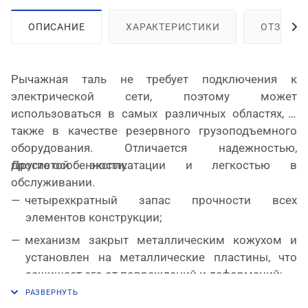
ОПИСАНИЕ
ХАРАКТЕРИСТИКИ
ОТЗЫВЫ
Рычажная таль не требует подключения к
электрической сети, поэтому может
использоваться в самых различных областях, а
также в качестве резервного грузоподъемного
оборудования. Отличается надежностью,
Другие особенности:
простотой эксплуатации и легкостью в
обслуживании.
четырехкратный запас прочности всех
элементов конструкции;
механизм закрыт металлическим кожухом и
установлен на металлические пластины, что
защищает его от повреждений и деформаций;
грузовая калиброванная цепь выполнена