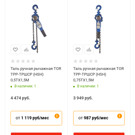
тали производятся по российским Техническим
условиям и Обоснованиям безопасности и
полностью соответствуют требованиям
качества Технического регламента
Таможенного союза ТР ТС 010/2011 «О
безопасности машин и оборудования».
Таль ручная рычажная TOR
Таль ручная рычажная TOR
ТРР-ТРШСР (HSH)
ТРР-ТРШСР (HSH)
0,5ТX1,5М
0,75ТX1,5М
В наличии: 1
В наличии: 1
4 474
руб.
3 949
руб.
от
1 119 руб/мес
от
987 руб/мес