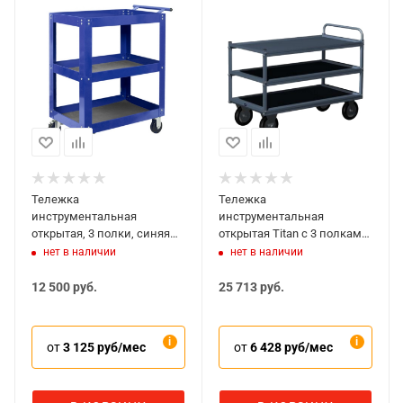
Тележка
Тележка
инструментальная
инструментальная
открытая, 3 полки, синяя
открытая Titan с 3 полками,
МАСТАК 520-33720B
темно-серая, Ferrum 08.530-
нет в наличии
нет в наличии
7016
12 500
руб.
25 713
руб.
от
3 125 руб/мес
от
6 428 руб/мес