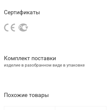
диаметром 4", два из которых оснащены
стопорами, а также рукоятка обеспечивают
Сертификаты
тележке маневренность.
Комплект поставки
изделие в разобранном виде в упаковке
Похожие товары