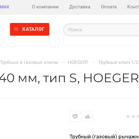
О компании
Доставка
Оплата
Конт
MAX
КАТАЛОГ
—
—
Трубные и газовые ключи
HOEGERT
Трубный ключ 1/2"
240 мм, тип S, HOEGE
Трубный (газовый) рычаж