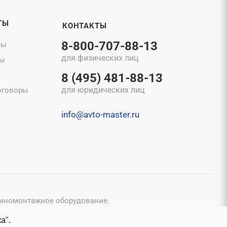
ТЫ
КОНТАКТЫ
8-800-707-88-13
ты
для физических лиц
ты
8 (495) 481-88-13
для юридических лиц
оговоры
info@avto-master.ru
шиномонтажное оборудование.
конфиденциальности
и
Пользовательским соглашением
.
а".
исьменного согласия владельцев.