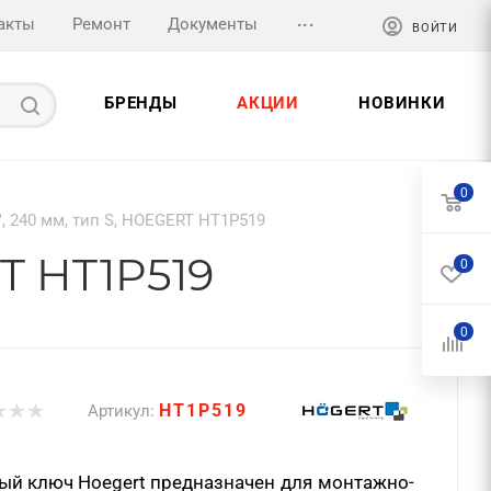
...
акты
Ремонт
Документы
ВОЙТИ
БРЕНДЫ
АКЦИИ
НОВИНКИ
0
, 240 мм, тип S, HOEGERT HT1P519
RT HT1P519
0
0
HT1P519
Артикул:
ный ключ
Hoegert
предназначен для монтажно-