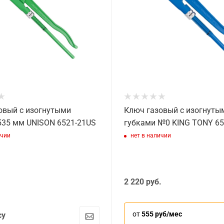
овый с изогнутыми
Ключ газовый с изогнуты
535 мм UNISON 6521-21US
губками №0 KING TONY 65
ичии
нет в наличии
2 220
руб.
от
555 руб/мес
су