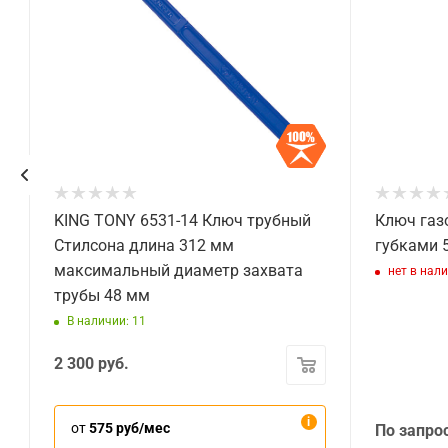
KING TONY 6531-14 Ключ трубный
Ключ газ
Стилсона длина 312 мм
губками 
максимальный диаметр захвата
нет в нал
трубы 48 мм
В наличии: 11
2 300
руб.
от
575 руб/мес
По запро