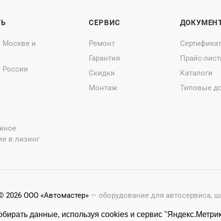
ТЬ
СЕРВИС
ДОКУМЕН
о Москве и
Ремонт
Сертифика
Гарантия
Прайс-лис
о России
Скидки
Каталоги
Монтаж
Типовые д
жное
е в лизинг
© 2026 ООО «Автомастер»
— оборудование для автосервиса, 
Оставляя заявки на нашем сайте, ознакомьтесь с
Политикой 
бирать данные, используя cookies и сервис "Яндекс.Метрик
Копирование материалов с этого сайта возможно только с п