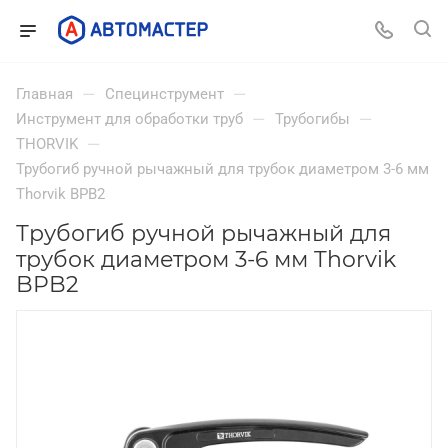
—
—
Главная
Специнструмент
—
—
Инструмент для обработки труб
Трубогибы
—
THORVIK
Трубогиб ручной рычажный для трубок диаметром 3-6 мм
Thorvik BPB2
Трубогиб ручной рычажный для
трубок диаметром 3-6 мм Thorvik
BPB2