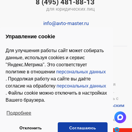
8 (495) 481-88-13
для юридических лиц
info@avto-master.ru
Управление cookie
Для улучшения работы сайт может собирать
данные, используя cookies и сервис
"Яндекс.Метрика". Это соответствует
политике в отношении
персональных данных
. Продолжая работу на сайте вы даёте
© 2026 ООО «Автомастер»
— оборудование для
согласие на обработку
персональных данных
автосервиса, шиномонтажное оборудование.
. Файлы cookie можно отключить в настройках
Оставляя заявки на нашем сайте, ознакомьтесь с
Вашего браузера.
Политикой конфиденциальности
и
Пользовательским
соглашением
.
Подробнее
Копирование материалов с этого сайта возможно
только с письменного согласия владельцев.
Отклонить
Соглашаюсь