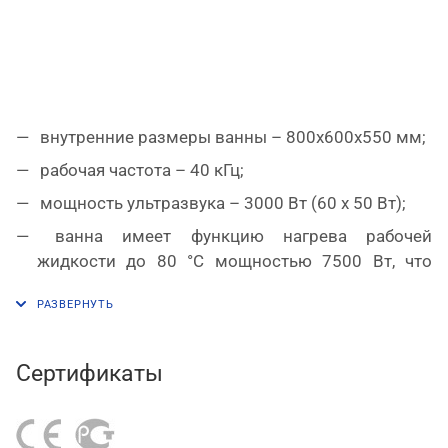
внутренние размеры ванны – 800х600х550 мм;
рабочая частота – 40 кГц;
мощность ультразвука – 3000 Вт (60 x 50 Вт);
ванна имеет функцию нагрева рабочей
жидкости до 80 °С мощностью 7500 Вт, что
ускоряет химические процессы, повышает КПД
и сокращает время на обработку изделий;
устройство оснащено удобной цифровой
панелью управления с блоком кнопок,
Сертификаты
дисплеями и световой индикацией;
цифровое управление позволяет выставить