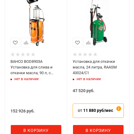
BAHCO BOD8903A
Установка для откачки
Установка для слива и
масла, 24 литра, RAASM
откачки масла, 90 л, с
43024/C1
предкамерой
нет в наличии
нет в наличии
47 520
руб.
от
11 880 руб/мес
152 926
руб.
В КОРЗИНУ
В КОРЗИНУ