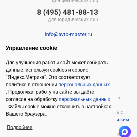
для физических лиц
8 (495) 481-88-13
для юридических лиц
info@avto-master.ru
Управление cookie
Для улучшения работы сайт может собирать
данные, используя cookies и сервис
"Яндекс.Метрика". Это соответствует
политике в отношении
персональных данных
. Продолжая работу на сайте вы даёте
© 2026 ООО «Автомастер»
— оборудование для
согласие на обработку
персональных данных
автосервиса, шиномонтажное оборудование.
. Файлы cookie можно отключить в настройках
Оставляя заявки на нашем сайте, ознакомьтесь с
Вашего браузера.
Политикой конфиденциальности
и
Пользовательским
соглашением
.
Подробнее
Копирование материалов с этого сайта возможно