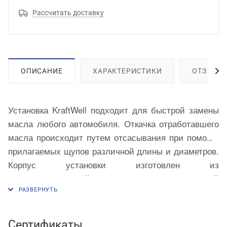
Рассчитать доставку
ОПИСАНИЕ
ХАРАКТЕРИСТИКИ
ОТЗЫВЫ
Установка
KraftWell
подходит для быстрой замены
масла любого автомобиля. Откачка отработавшего
масла происходит путем отсасывания при помощи
прилагаемых щупов различной длины и диаметров.
Корпус установки изготовлен из
высококачественной стали и покрыт порошковой
краской. Прозрачная предкамера объемом 9 литров
с указателем уровня предназначена для
определения количества слитого с одного
Сертификаты