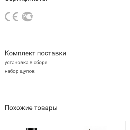
автомобиля масла. Также установка
укомплектована манометром, шлангом длиной 1,5
м, ручкой и колесами для удобства
перемещения. Предусмотрена система безопасного
опустошения емкости при помощи сжатого воздуха
с клапаном избыточного давления и манометром.
Комплект поставки
установка в сборе
набор щупов
Похожие товары