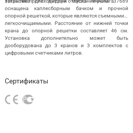
Установка для выдачи масла
RAASM
37689
закрытие происходит при отпускании рычага.
оснащена каплесборным бачком и прочной
опорной решеткой, которые являются съемными и
легкоочищаемыми. Расстояние от нижней точки
крана до опорной решетки составляет 46 см.
Установка дополнительно может быть
дооборудована до 3 кранов и 3 комплектов с
цифровыми счетчиками литров.
Сертификаты