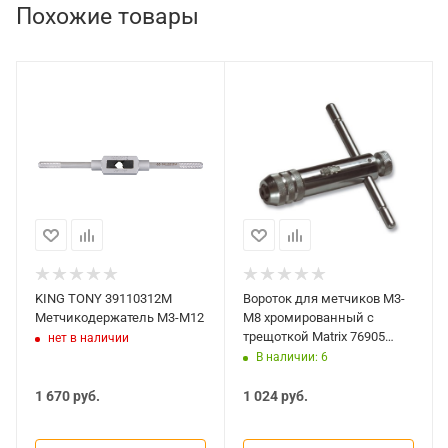
Похожие товары
KING TONY 39110312M
Вороток для метчиков М3-
Метчикодержатель М3-М12
М8 хромированный с
трещоткой Matrix 76905
нет в наличии
Matrix
В наличии: 6
1 670
руб.
1 024
руб.