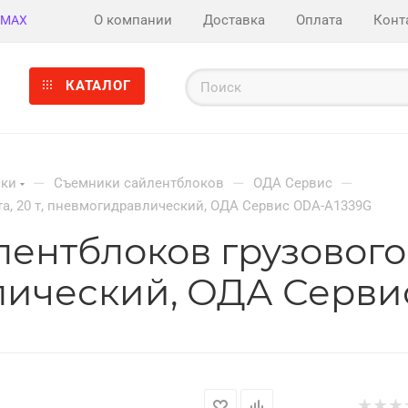
О компании
Доставка
Оплата
Конт
MAX
КАТАЛОГ
—
—
—
ски
Съемники сайлентблоков
ОДА Сервис
а, 20 т, пневмогидравлический, ОДА Сервис ODA-A1339G
ентблоков грузового 
влический, ОДА Серви