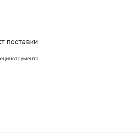
т поставки
пецинструмента
55х40х24 мм, 60х50х24 мм, 65х35х24 мм, 70х35х24 мм