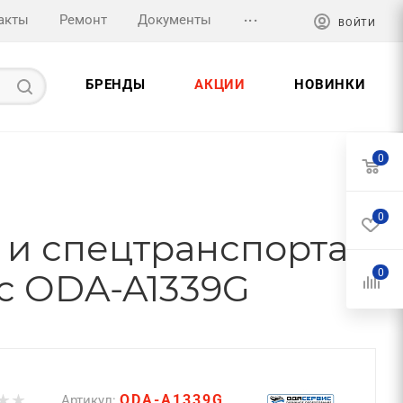
...
акты
Ремонт
Документы
ВОЙТИ
БРЕНДЫ
АКЦИИ
НОВИНКИ
0
0
и спецтранспорта,
с ODA-A1339G
0
ODA-A1339G
Артикул: