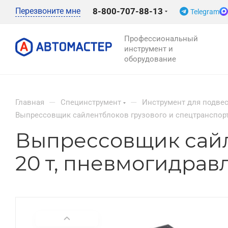
Перезвоните мне
8-800-707-88-13
Telegram
Профессиональный
инструмент и
оборудование
—
—
Главная
Специнструмент
Инструмент для подве
Выпрессовщик сайлентблоков грузового и спецтранспорт
Выпрессовщик сайл
20 т, пневмогидра