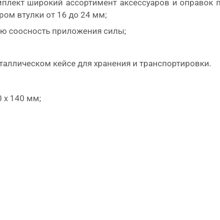
мплект широкий ассортимент аксессуаров и оправок 
ом втулки от 16 до 24 мм;
ую соосность приложения силы;
;
таллическом кейсе для хранения и транспортировки.
 х 140 мм;