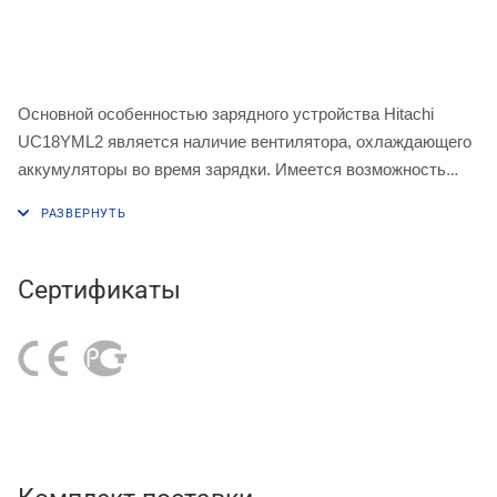
Основной особенностью зарядного устройства
Hitachi
UC18YML2 является наличие вентилятора, охлаждающего
аккумуляторы во время зарядки.
Имеется возможность
работы как от однофазной сети в 220 В, так и от
Встроенная система
прикуривателя автомобиля
.
убережет горячий аккумулятор от перезарядки.
Двухцветная индикация показывает процесс
Сертификаты
зарядки, перегрев аккумулятора или его
неисправность.