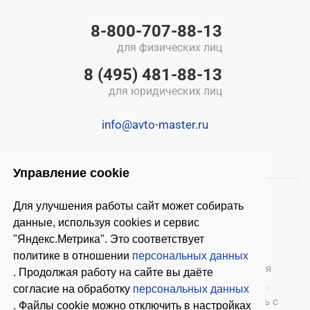
8-800-707-88-13
для физических лиц
8 (495) 481-88-13
для юридических лиц
info@avto-master.ru
Управление cookie
Для улучшения работы сайт может собирать
данные, используя cookies и сервис
"Яндекс.Метрика". Это соответствует
политике в отношении
персональных данных
© 2026 ООО «Автомастер»
— оборудование для
. Продолжая работу на сайте вы даёте
автосервиса, шиномонтажное оборудование.
согласие на обработку
персональных данных
Оставляя заявки на нашем сайте, ознакомьтесь с
. Файлы cookie можно отключить в настройках