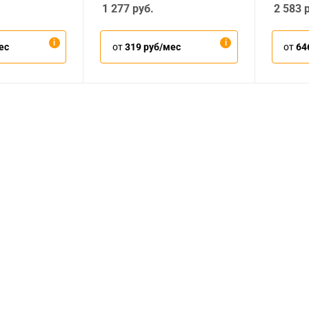
1 277
руб.
2 583
р
ес
от
319 руб/мес
от
64