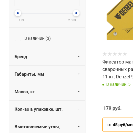
179
2 583
В наличии (
3
)
Бренд
Фиксатор ма
сварочных ра
Габариты, мм
11 кг, Denzel
В наличии: 5
Масса, кг
179
руб.
Кол-во в упаковке, шт.
от
45 руб/ме
Выставляемые углы,