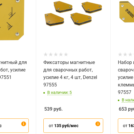
гнитный для
Фиксаторы магнитные
Набор 
бот, усилие
для сварочных работ,
свароч
 97551
усилие 4 кг, 4 шт, Denzel
усилие 
97555
клеммы
97557
В наличии: 5
В нали
539
руб.
653
ру
с
от
135 руб/мес
от
16