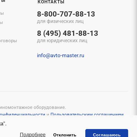
ТЫ
КОНТАКТЫ
8-800-707-88-13
ты
для физических лиц
ты
8 (495) 481-88-13
для юридических лиц
оговоры
info@avto-master.ru
шиномонтажное оборудование.
конфиденциальности
и
Пользовательским соглашением
.
исьменного согласия владельцев.
а".
ы
Подробнее
Отклонить
Соглашаюсь
Создание сайта
WRP