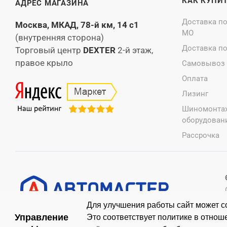
КАК КУПИ
АДРЕС МАГАЗИНА
Доставка п
Москва, МКАД, 78-й км, 14 с1
МО
(внутренняя сторона)
Доставка п
Торговый центр
DEXTER
2-й этаж,
правое крыло
Самовывоз
Оплата
Лизинг
Шиномонта
оборудовани
Рассрочка
Для улучшения работы сайт может со
Управление
Это соответствует политике в отно