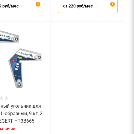
9 руб/мес
от
220 руб/мес
ный угольник для
L-образный, 9 кг, 2
EGERT HT3B665
 наличии