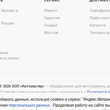
ТЬ
СЕРВИС
ДОКУМЕН
о Москве и
Ремонт
Сертифика
Гарантия
Прайс-лис
о России
Скидки
Каталоги
Монтаж
Типовые д
жное
е в лизинг
© 2026 ООО «Автомастер»
— оборудование для автосервиса, 
Оставляя заявки на нашем сайте, ознакомьтесь с
Политикой 
Копирование материалов с этого сайта возможно только с п
бирать данные, используя cookies и сервис "Яндекс.Метрик
шении
персональных данных
. Продолжая работу на сайте в