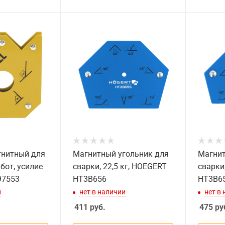
гнитный для
Магнитный угольник для
Магнит
бот, усилие
сварки, 22,5 кг, HOEGERT
сварки
 97553
HT3B656
HT3B6
и
нет в наличии
нет в
411
руб.
475
ру