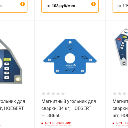
с
от
103 руб/мес
от
11
гольник для
Магнитный угольник для
Магнит
кг, HOEGERT
сварки, 34 кг, HOEGERT
сварки 
HT3B650
шт, HO
и
нет в наличии
нет в