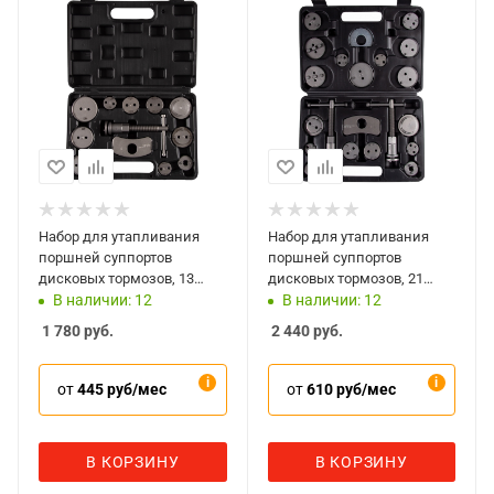
Набор для утапливания
Набор для утапливания
поршней суппортов
поршней суппортов
дисковых тормозов, 13
дисковых тормозов, 21
предметов, AFFIX
предмет, AFFIX
В наличии: 12
В наличии: 12
AF10200011C
AF10200021C
1 780
руб.
2 440
руб.
от
445 руб/мес
от
610 руб/мес
В КОРЗИНУ
В КОРЗИНУ