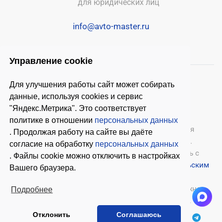
для юридических лиц
info@avto-master.ru
Управление cookie
Для улучшения работы сайт может собирать
данные, используя cookies и сервис
"Яндекс.Метрика". Это соответствует
политике в отношении
персональных данных
© 2026 ООО «Автомастер»
— оборудование для
. Продолжая работу на сайте вы даёте
автосервиса, шиномонтажное оборудование.
согласие на обработку
персональных данных
Оставляя заявки на нашем сайте, ознакомьтесь с
. Файлы cookie можно отключить в настройках
Политикой конфиденциальности
и
Пользовательским
Вашего браузера.
соглашением
.
Копирование материалов с этого сайта возможно
Подробнее
только с письменного согласия владельцев.
Отклонить
Соглашаюсь