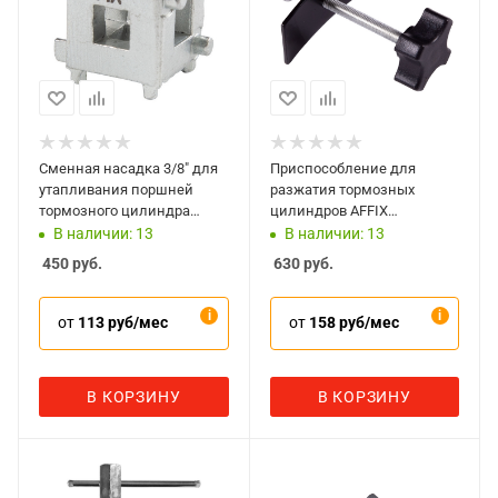
Сменная насадка 3/8" для
Приспособление для
утапливания поршней
разжатия тормозных
тормозного цилиндра
цилиндров AFFIX
AFFIX AF10200006
AF10220003
В наличии: 13
В наличии: 13
450
руб.
630
руб.
от
113 руб/мес
от
158 руб/мес
В КОРЗИНУ
В КОРЗИНУ