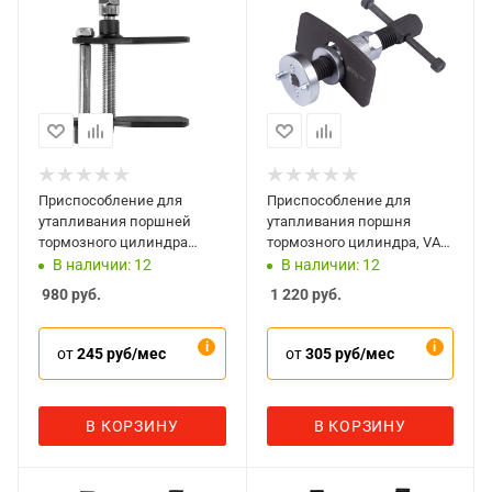
Приспособление для
Приспособление для
утапливания поршней
утапливания поршня
тормозного цилиндра
тормозного цилиндра, VAG,
AFFIX AF10200004
3 предмета, AFFIX
В наличии: 12
В наличии: 12
AF10200003
980
руб.
1 220
руб.
от
245 руб/мес
от
305 руб/мес
В КОРЗИНУ
В КОРЗИНУ