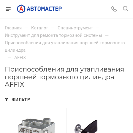
—
—
—
Главная
Каталог
Специнструмент
—
Инструмент для ремонта тормозной системы
Приспособления для утапливания поршней тормозного
цилиндра
—
AFFIX
Приспособления для утапливания
поршней тормозного цилиндра
AFFIX
ФИЛЬТР