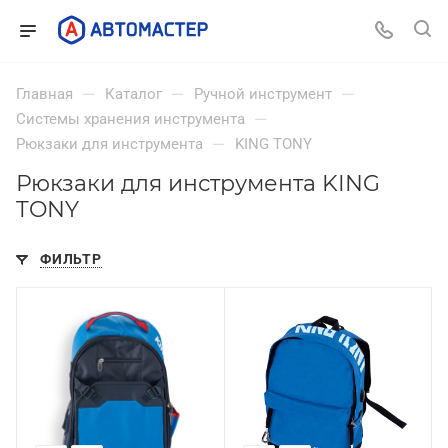
—
—
—
Главная
Каталог
Ручной инструмент
—
Системы хранения инструмента
—
Рюкзаки для инструмента
KING TONY
Рюкзаки для инструмента KING
TONY
ФИЛЬТР