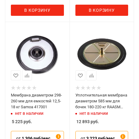
В КОРЗИНУ
В КОРЗИНУ
Мембрана диаметром 298-
Уплотнительная мембрана
260 мм для емкостей 12,5-
диаметром 585 мм для
18 кг Samoa 417001
бочек 180-220 кг RAASM
66590
нет в наличии
нет в наличии
5 225
руб.
12 893
руб.
от
1 306 руб/мес
от
3 223 руб/мес