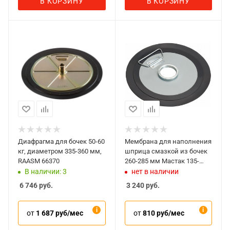
В КОРЗИНУ
В КОРЗИНУ
Диафрагма для бочек 50-60
Мембрана для наполнения
кг, диаметром 335-360 мм,
шприца смазкой из бочек
RAASM 66370
260-285 мм Мастак 135-
30001
В наличии: 3
нет в наличии
6 746
руб.
3 240
руб.
от
1 687 руб/мес
от
810 руб/мес