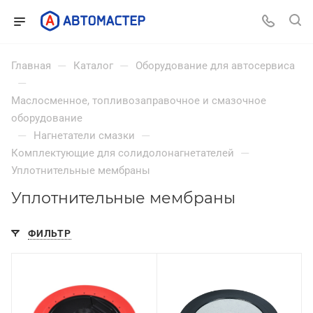
—
—
Главная
Каталог
Оборудование для автосервиса
—
Маслосменное, топливозаправочное и смазочное
оборудование
—
—
Нагнетатели смазки
—
Комплектующие для солидолонагнетателей
Уплотнительные мембраны
Уплотнительные мембраны
ФИЛЬТР