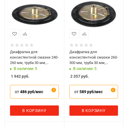
Диафрагма для
Диафрагма для
консистентной смазки 240-
консистентной смазки 260-
260 мм, труба 30 мм,
300 мм, труба 30 мм,
DMECL A03265
DMECL A03310
В наличии: 5
В наличии: 5
1 942
руб.
2 357
руб.
от
486 руб/мес
от
589 руб/мес
В КОРЗИНУ
В КОРЗИНУ