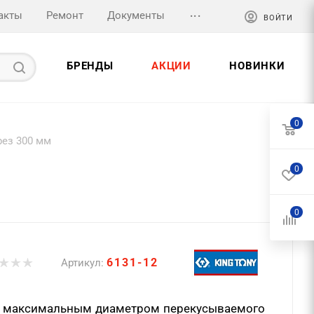
...
акты
Ремонт
Документы
ВОЙТИ
БРЕНДЫ
АКЦИИ
НОВИНКИ
0
рез 300 мм
0
0
6131-12
Артикул:
и максимальным диаметром перекусываемого