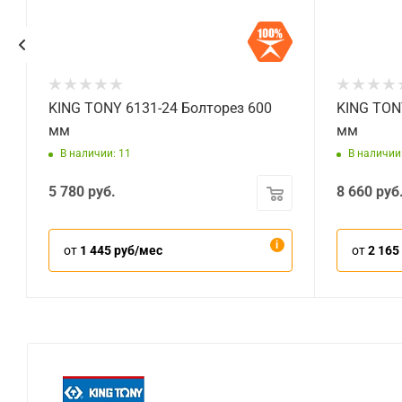
KING TONY 6131-24 Болторез 600
KING TON
мм
мм
В наличии: 11
В наличии
5 780
руб.
8 660
руб
от
1 445 руб/мес
от
2 165