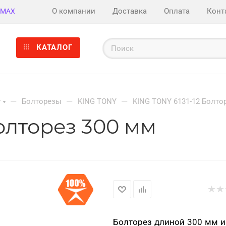
О компании
Доставка
Оплата
Конт
MAX
КАТАЛОГ
—
—
—
т
Болторезы
KING TONY
KING TONY 6131-12 Болто
Болторез 300 мм
Болторез длиной 300 мм 