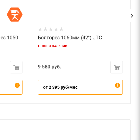
ез 1050
Болторез 1060мм (42") JTC
нет в наличии
9 580
руб.
от
2 395 руб/мес