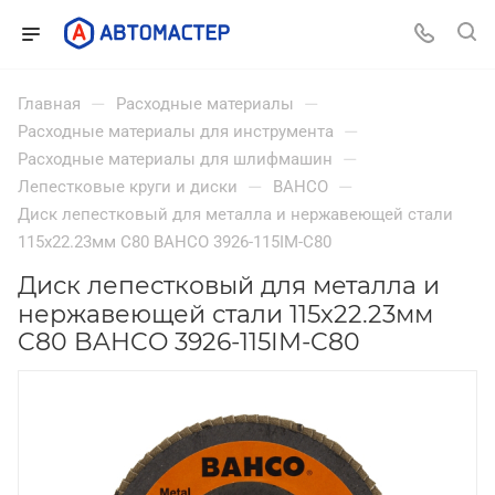
—
—
Главная
Расходные материалы
—
Расходные материалы для инструмента
—
Расходные материалы для шлифмашин
—
—
Лепестковые круги и диски
BAHCO
Диск лепестковый для металла и нержавеющей стали
115x22.23мм C80 BAHCO 3926-115IM-C80
Диск лепестковый для металла и
нержавеющей стали 115x22.23мм
C80 BAHCO 3926-115IM-C80