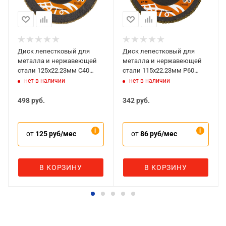
Диск лепестковый для
Диск лепестковый для
металла и нержавеющей
металла и нержавеющей
стали 125x22.23мм C40
стали 115x22.23мм P60
BAHCO 3926-125IM-C40
BAHCO 3927-115IM-P60
нет в наличии
нет в наличии
498
руб.
342
руб.
от
125 руб/мес
от
86 руб/мес
В КОРЗИНУ
В КОРЗИНУ