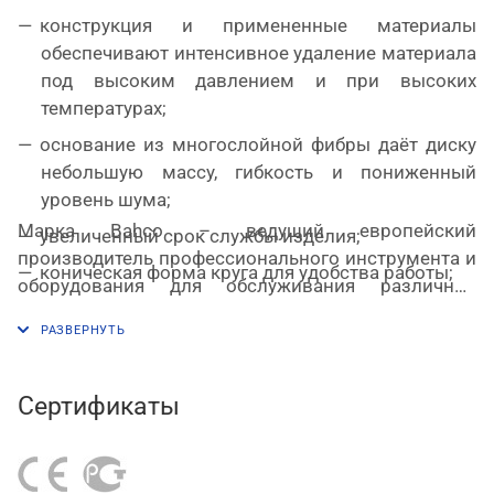
конструкция и примененные материалы
обеспечивают интенсивное удаление материала
под высоким давлением и при высоких
температурах;
основание из многослойной фибры даёт диску
небольшую массу, гибкость и пониженный
уровень шума;
Марка Bahco – ведущий европейский
увеличенный срок службы изделия;
производитель профессионального инструмента и
коническая форма круга для удобства работы;
оборудования для обслуживания различной
не содержит железа, хлоридов и серы;
техники, входит в состав международного
промышленного гиганта Snap-on Incorporated.
сертификация
OSA
по стандарту EN13743.
Сертификаты