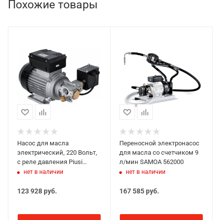
Похожие товары
Насос для масла
Переносной электронасос
электрический, 220 Вольт,
для масла со счетчиком 9
с реле давления Piusi
л/мин SAMOA 562000
VISCOMAT FLOWMAT 230/3
нет в наличии
нет в наличии
123 928
руб.
167 585
руб.