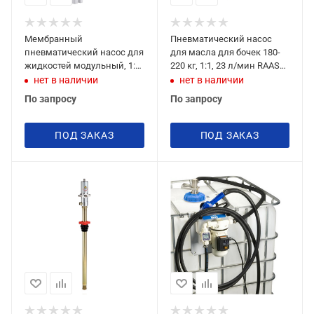
Мембранный
Пневматический насос
пневматический насос для
для масла для бочек 180-
жидкостей модульный, 1:1,
220 кг, 1:1, 23 л/мин RAASM
60 л/мин, RAASM
33082
нет в наличии
нет в наличии
2B3/16117NH22
По запросу
По запросу
ПОД ЗАКАЗ
ПОД ЗАКАЗ