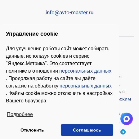
info@avto-master.ru
Управление cookie
Для улучшения работы сайт может собирать
данные, используя cookies и сервис
"Яндекс.Метрика". Это соответствует
политике в отношении
персональных данных
© 2026 ООО «Автомастер»
— оборудование для
. Продолжая работу на сайте вы даёте
автосервиса, шиномонтажное оборудование.
согласие на обработку
персональных данных
Оставляя заявки на нашем сайте, ознакомьтесь с
. Файлы cookie можно отключить в настройках
Политикой конфиденциальности
и
Пользовательским
Вашего браузера.
соглашением
.
Копирование материалов с этого сайта возможно
Подробнее
только с письменного согласия владельцев.
Отклонить
Соглашаюсь