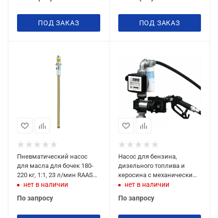
ПОД ЗАКАЗ
ПОД ЗАКАЗ
Пневматический насос
Насос для бензина,
для масла для бочек 180-
дизельного топлива и
220 кг, 1:1, 23 л/мин RAASM
керосина с механическим
33094
пистолетом Piusi DRUM
нет в наличии
нет в наличии
ATEX EX50 220V F0037600A
По запросу
По запросу