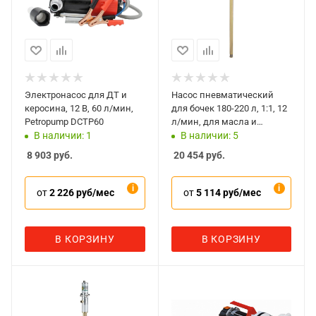
Электронасос для ДТ и
Насос пневматический
керосина, 12 В, 60 л/мин,
для бочек 180-220 л, 1:1, 12
Petropump DCTP60
л/мин, для масла и
сходных жидкостей, DMECL
В наличии: 1
В наличии: 5
P326014
8 903
руб.
20 454
руб.
от
2 226 руб/мес
от
5 114 руб/мес
В КОРЗИНУ
В КОРЗИНУ