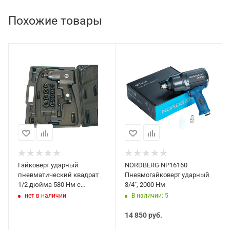
Похожие товары
Гайковерт ударный
NORDBERG NP16160
пневматический квадрат
Пневмогайковерт ударный
1/2 дюйма 580 Нм с
3/4", 2000 Нм
набором ударных головок
нет в наличии
В наличии: 5
Rodcraft 2209
14 850
руб.