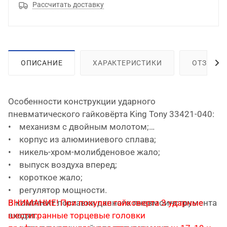
Рассчитать доставку
ОПИСАНИЕ
ХАРАКТЕРИСТИКИ
ОТЗЫВЫ
Особенности конструкции ударного
пневматического гайковёрта King Tony 33421-040:
• механизм с двойным молотом;
• корпус из алюминиевого сплава;
• никель-хром-молибденовое жало;
• выпуск воздуха вперед;
• короткое жало;
• регулятор мощности.
ВНИМАНИЕ! При покупке гайковерта 3 ударные
В комплект поставки данного пневмоинструмента
шестигранные торцевые головки
входят: