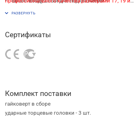
профессионального качества размерами 17, 19 и
• шланг воздушный для подключения –
21 мм - В ПОДАРОК!
поставляется в качестве дополнительной опции;
• штуцера для быстроразъемного подключения –
поставляются в качестве дополнительной опции.
Сертификаты
Комплект поставки
гайковерт в сборе
ударные торцевые головки - 3 шт.