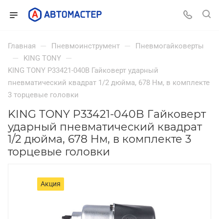
—
—
Главная
Пневмоинструмент
Пневмогайковерты
—
—
KING TONY
KING TONY P33421-040B Гайковерт ударный
пневматический квадрат 1/2 дюйма, 678 Hм, в комплекте
3 торцевые головки
KING TONY P33421-040B Гайковерт
ударный пневматический квадрат
1/2 дюйма, 678 Hм, в комплекте 3
торцевые головки
Акция