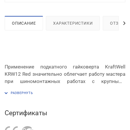
ОПИСАНИЕ
ХАРАКТЕРИСТИКИ
ОТЗЫВЫ
Применение подкатного гайковерта
KraftWell
KRW
12
Red
значительно облегчает работу мастера
при шиномонтажных работах с крупными
колесами. Инструмент питается от электросети
380 В и не требует подвода пневматической линии.
Мощность электродвигателя составляет 1,1 кВт.
Высота вала изменяется в диапазоне от 360-780
Сертификаты
мм от уровня пола. Гайковерт имеет жесткую
конструкцию, отличается надежностью,