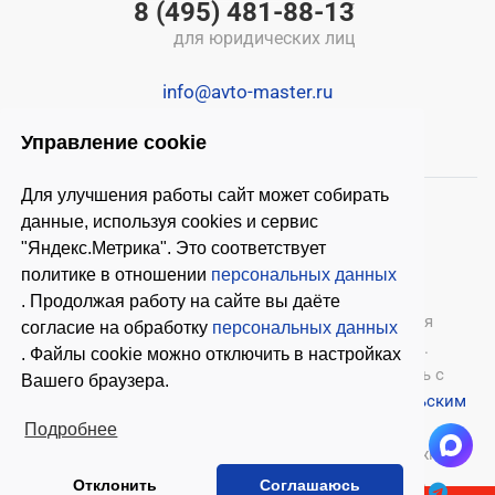
8 (495) 481-88-13
для юридических лиц
info@avto-master.ru
Управление cookie
Для улучшения работы сайт может собирать
данные, используя cookies и сервис
"Яндекс.Метрика". Это соответствует
политике в отношении
персональных данных
. Продолжая работу на сайте вы даёте
© 2026 ООО «Автомастер»
— оборудование для
согласие на обработку
персональных данных
автосервиса, шиномонтажное оборудование.
. Файлы cookie можно отключить в настройках
Оставляя заявки на нашем сайте, ознакомьтесь с
Вашего браузера.
Политикой конфиденциальности
и
Пользовательским
соглашением
.
Подробнее
Копирование материалов с этого сайта возможно
только с письменного согласия владельцев.
Отклонить
Соглашаюсь