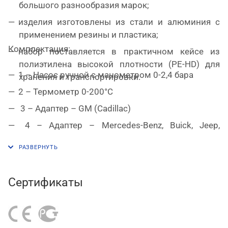
большого разнообразия марок;
изделия изготовлены из стали и алюминия с
применением резины и пластика;
Комплектация:
набор поставляется в практичном кейсе из
полиэтилена высокой плотности (PE-HD) для
1 – Насос ручной с манометром 0-2,4 бара
хранения и транспортировки.
2 – Термометр 0-200°C
3 –
Адаптер
– GM (Cadillac)
4 –
Адаптер
– Mercedes-Benz, Buick, Jeep,
Chrysler, Dodge, Chevrolet, Oldsmobile, Pontiac
5 –
Адаптер
– Peugeot, Subaru, Chrysler, Acura, GM
(Nova, Spectrum, Sprint), Mitsubishi, Nissan, Mazda,
Toyota, Infiniti, GEO, Suzuki, Isuzu, Dodge, Mercedes-
Сертификаты
Benz, Chevrolet, Eagle, Ford, Honda, Hyundai, Kia,
Lexus, Mercury
6 –
Адаптер
– Acura, Chevrolet, Chrysler, Dodge,