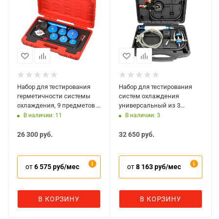
Набор для тестирования
Набор для тестирования
герметичности системы
систем охлаждения
охлаждения, 9 предметов в
универсальный из 3
кейсе Мастак 103-40009C
предметов в кейсе Мастак
В наличии: 11
В наличии: 3
103-40003C
26 300
руб.
32 650
руб.
от
6 575 руб/мес
от
8 163 руб/мес
В КОРЗИНУ
В КОРЗИНУ