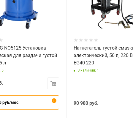
 NO5125 Установка
Нагнетатель густой смазк
еская для раздачи густой
электрический, 50 л, 220 В
5 л
EG40-220
 5
В наличии: 1
б.
5 руб/мес
90 980
руб.