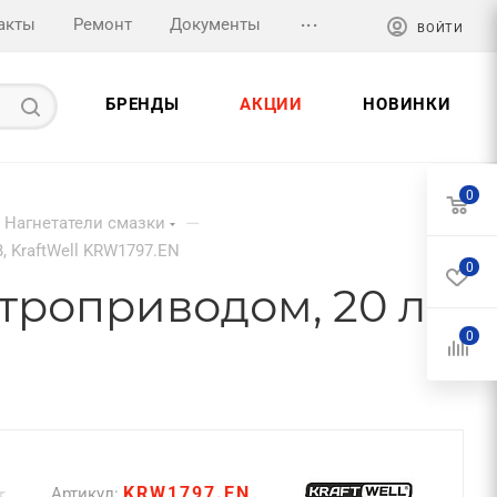
...
акты
Ремонт
Документы
ВОЙТИ
БРЕНДЫ
АКЦИИ
НОВИНКИ
0
—
Нагнетатели смазки
, KraftWell KRW1797.EN
0
троприводом, 20 л,
0
KRW1797.EN
Артикул: