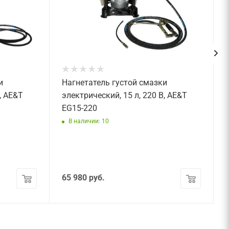
и
Нагнетатель густой смазки
, AE&T
электрический, 15 л, 220 В, AE&T
EG15-220
В наличии: 10
65 980
руб.