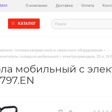
О компании
Доставка
Оплата
Конт
MAX
КАТАЛОГ
—
енное, топливозаправочное и смазочное оборудование
гнетатель солидола мобильный с электроприводом, 20 л, 24 В
ла мобильный с элек
1797.EN