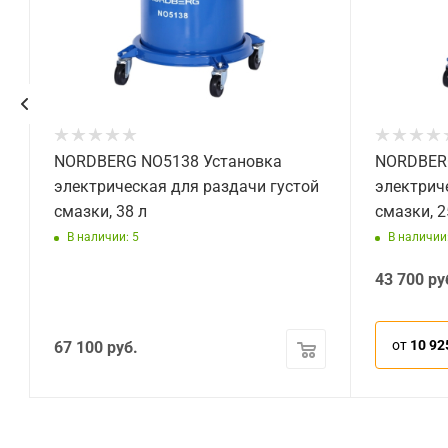
NORDBERG NO5138 Установка
NORDBERG
электрическая для раздачи густой
электрич
смазки, 38 л
смазки, 2
В наличии: 5
В наличии:
43 700
ру
от
10 92
67 100
руб.