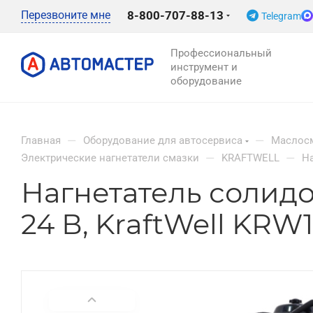
Перезвоните мне
8-800-707-88-13
Telegram
Профессиональный
инструмент и
оборудование
—
—
Главная
Оборудование для автосервиса
Маслосм
—
—
Электрические нагнетатели смазки
KRAFTWELL
На
Нагнетатель солидо
24 В, KraftWell KRW