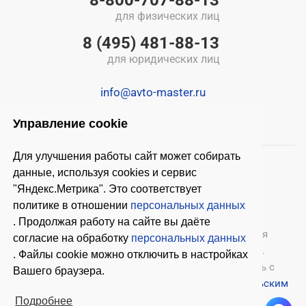
8-800-707-88-13
для физических лиц
8 (495) 481-88-13
для юридических лиц
info@avto-master.ru
Управление cookie
Для улучшения работы сайт может собирать
данные, используя cookies и сервис
"Яндекс.Метрика". Это соответствует
политике в отношении
персональных данных
. Продолжая работу на сайте вы даёте
© 2026 ООО «Автомастер»
— оборудование для
согласие на обработку
персональных данных
автосервиса, шиномонтажное оборудование.
. Файлы cookie можно отключить в настройках
Оставляя заявки на нашем сайте, ознакомьтесь с
Вашего браузера.
Политикой конфиденциальности
и
Пользовательским
соглашением
.
Подробнее