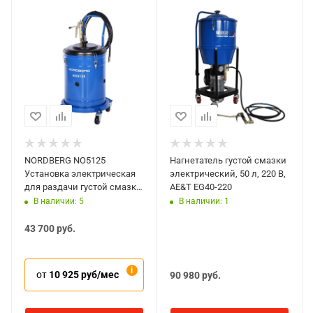
обеспечивают легкое перемещение установки
по территории цеха.
NORDBERG NO5125
Нагнетатель густой смазки
Установка электрическая
электрический, 50 л, 220 В,
для раздачи густой смазки,
AE&T EG40-220
25 л
В наличии: 5
В наличии: 1
43 700
руб.
от
10 925 руб/мес
90 980
руб.