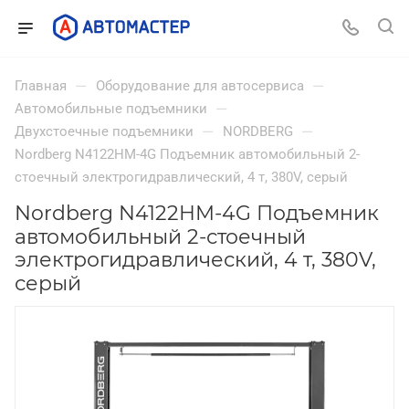
—
—
Главная
Оборудование для автосервиса
—
Автомобильные подъемники
—
—
Двухстоечные подъемники
NORDBERG
Nordberg N4122HM-4G Подъемник автомобильный 2-
стоечный электрогидравлический, 4 т, 380V, серый
Nordberg N4122HM-4G Подъемник
автомобильный 2-стоечный
электрогидравлический, 4 т, 380V,
серый