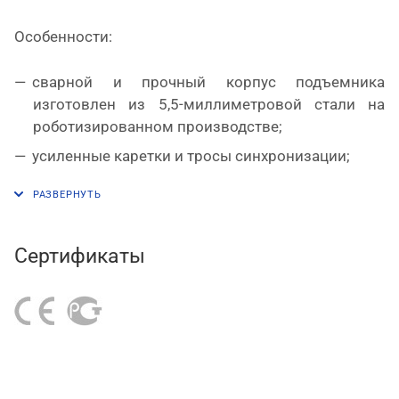
Особенности:
сварной и прочный корпус подъемника
изготовлен из 5,5-миллиметровой стали на
роботизированном производстве;
усиленные каретки и тросы синхронизации;
в гидравлической системе применены
качественные и надежные комплектующие;
возможность монтажа гидростанции на
Сертификаты
лицевую или боковую сторону колонны;
трехсекционные лапы регулируются в
диапазонах 630-1110 и 760-1450 мм;
минимальная высота подхвата в 98 мм
позволяет обслуживать автомобили с малым
клиренсом;