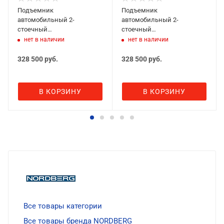
Подъемник
Подъемник
автомобильный 2-
автомобильный 2-
стоечный
стоечный
электрогидравлический,
электрогидравлический,
нет в наличии
нет в наличии
6.8 т, KRAFTWELL STELLA 2D
5.5 т, KRAFTWELL STELLA 2C
(380V)
(380V)
328 500
руб.
328 500
руб.
В КОРЗИНУ
В КОРЗИНУ
Все товары категории
Все товары бренда NORDBERG