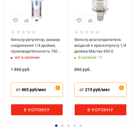
Фильтр-регулятор, размер
Фильтр влагоотделитель
соединения 1/4 дюйма,
входной к краскопульту 1/4
производительность 750 л/
дюйма Мастак 692-0
мин, давление 0,5-8,5 бар
нет в наличии
В наличии: 11
Мастак 691-2
1 860
руб.
860
руб.
от
465 руб/мес
от
215 руб/мес
В КОРЗИНУ
В КОРЗИНУ