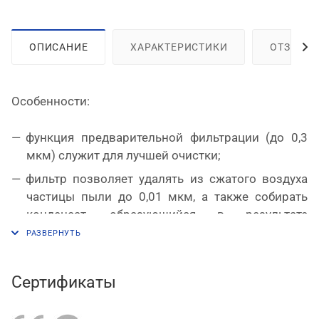
ОПИСАНИЕ
ХАРАКТЕРИСТИКИ
ОТЗЫВЫ
Особенности:
функция предварительной фильтрации (до 0,3
мкм) служит для лучшей очистки;
фильтр позволяет удалять из сжатого воздуха
частицы пыли до 0,01 мкм, а также собирать
конденсат, образующийся в результате
перепадов давления и температуры;
обладает пропускной способностью 1000 л/мин
и может функционировать при высоком
Сертификаты
давлении до 15 бар;
применение фильтра увеличивает рабочий