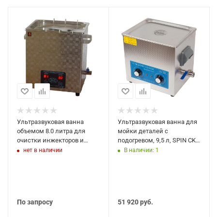
Ультразвуковая ванна
Ультразвуковая ванна для
объемом 8.0 литра для
мойки деталей с
очистки инжекторов и
подогревом, 9,5 л, SPIN CK 9
свечей зажигания УЗВ 8.0
02.009.17
нет в наличии
В наличии: 1
По запросу
51 920
руб.