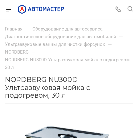
—
—
Главная
Оборудование для автосервиса
—
Диагностическое оборудование для автомобилей
—
Ультразвуковые ванны для чистки форсунок
—
NORDBERG
NORDBERG NU300D Ультразвуковая мойка с подогревом,
30 л
NORDBERG NU300D
Ультразвуковая мойка с
подогревом, 30 л