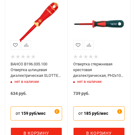
BAHCO B196.035.100
Отвертка стержневая
Отвертка шлицевая
крестовая
диэлектрическая SLOTTED
диэлектрическая, PH2х100
3,5х100 мм
мм, Jonnesway, DV13P2100
нет в наличии
нет в наличии
634
руб.
739
руб.
от
159 руб/мес
от
185 руб/мес
В КОРЗИНУ
В КОРЗИНУ