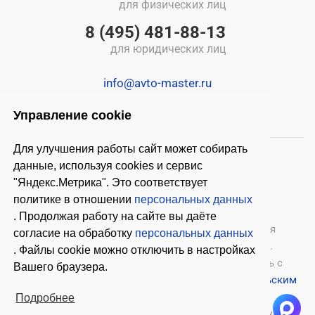
для физических лиц
8 (495) 481-88-13
для юридических лиц
info@avto-master.ru
Управление cookie
Для улучшения работы сайт может собирать
данные, используя cookies и сервис
"Яндекс.Метрика". Это соответствует
политике в отношении
персональных данных
. Продолжая работу на сайте вы даёте
© 2026 ООО «Автомастер»
— оборудование для
согласие на обработку
персональных данных
автосервиса, шиномонтажное оборудование.
. Файлы cookie можно отключить в настройках
Оставляя заявки на нашем сайте, ознакомьтесь с
Вашего браузера.
Политикой конфиденциальности
и
Пользовательским
соглашением
.
Подробнее
Копирование материалов с этого сайта возможно