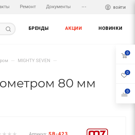
...
акты
Ремонт
Документы
ВОЙТИ
БРЕНДЫ
АКЦИИ
НОВИНКИ
0
—
—
тром
MIGHTY SEVEN
0
анометром 80 мм
0
SB-423
Артикул: