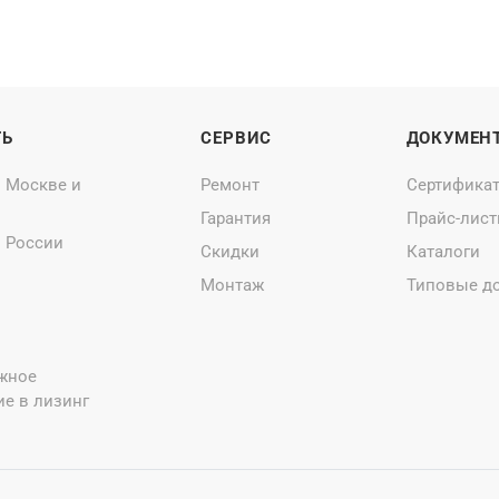
ТЬ
СЕРВИС
ДОКУМЕН
о Москве и
Ремонт
Сертифика
Гарантия
Прайс-лис
о России
Скидки
Каталоги
Монтаж
Типовые д
жное
е в лизинг