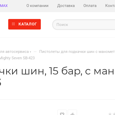
О компании
Доставка
Оплата
Конт
MAX
КАТАЛОГ
—
ля автосервиса
Пистолеты для подкачки шин с маноме
ighty Seven SB-423
чки шин, 15 бар, с м
3