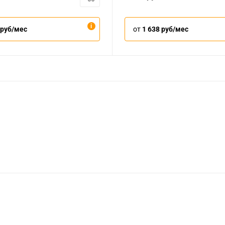
 руб/мес
от
1 638 руб/мес