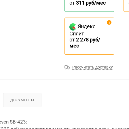
от
311 руб/мес
Яндекс
Сплит
от
2 278 руб/
мес
Рассчитать доставку
ДОКУМЕНТЫ
ven SB-423:
(220 psi) позволяет применять пистолет к разным вида