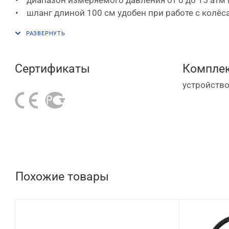
• шланг длиной 100 см удобен при работе с колёс
• манометр диаметром 80 мм позволяет довольно точно измерить давление, с небольшой долей погрешности и, при необходимости, в разных системах
измерения: барах, кг/см, kPa, psi;
• курок двойного действия – при накачке он нажим
• металлический оцинкованный корпус обеспечива
Сертификаты
Комплек
Технические характеристики пистолета для подкачк
устройство
• диапазон измерения давления, бар – 0-15;
• длина шланга, см – 100;
• диаметр манометра, мм – 80;
• ниппель-соединение – зажим;
• формат резьбы на входе, дюймы – 1/4;
• рекомендованное сечение шланга, мм – 10;
• масса, кг – 1,33.
Похожие товары