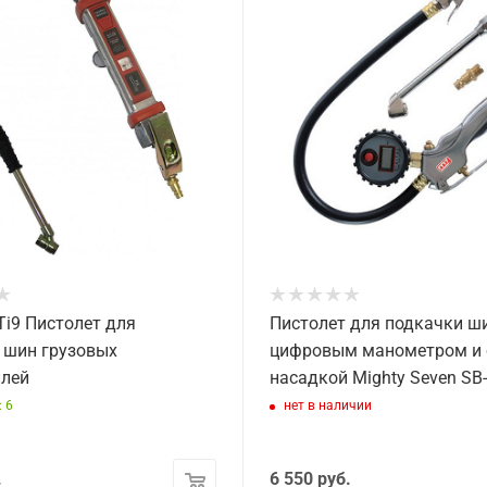
Ti9 Пистолет для
Пистолет для подкачки ши
 шин грузовых
цифровым манометром и 
лей
насадкой Mighty Seven SB
 6
нет в наличии
.
6 550
руб.