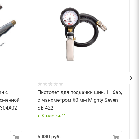
н с
Пистолет для подкачки шин, 11 бар,
сменной
с манометром 60 мм Mighty Seven
-304A02
SB-422
В наличии: 11
5 830
руб.