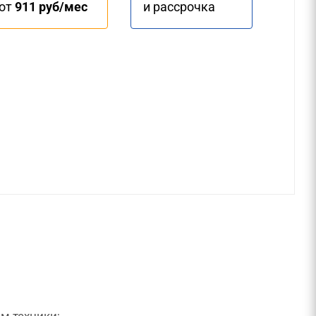
от
911 руб/мес
и рассрочка
м техники;