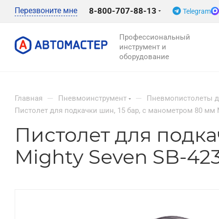
Перезвоните мне
8-800-707-88-13
Telegram
Профессиональный
инструмент и
оборудование
—
—
Главная
Пневмоинструмент
Пневмопистолеты д
Пистолет для подкачки шин, 15 бар, с манометром 80 мм M
Пистолет для подка
Mighty Seven SB-42