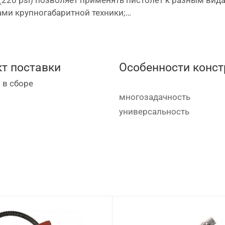
ами крупногабаритной техники;
ается до упора, при спуске – наполовину;
ет пистолету прочность и долговечность.
т поставки
Особенности конст
и шин Mighty Seven SB-423:
 в сборе
многозадачность
универсальность