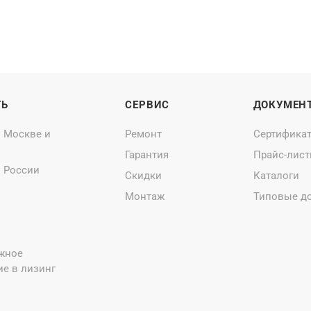
ТЬ
СЕРВИС
ДОКУМЕН
о Москве и
Ремонт
Сертифика
Гарантия
Прайс-лис
о России
Скидки
Каталоги
Монтаж
Типовые д
жное
е в лизинг