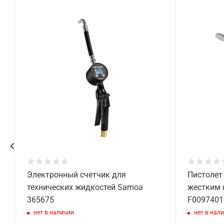
Электронный счетчик для
Пистолет
технических жидкостей Samoa
жестким 
365675
F0097401
нет в наличии
нет в нал