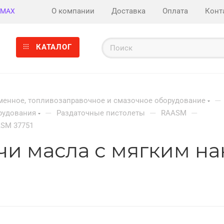
О компании
Доставка
Оплата
Конт
MAX
КАТАЛОГ
—
енное, топливозаправочное и смазочное оборудование
—
—
—
рудования
Раздаточные пистолеты
RAASM
ASM 37751
ачи масла с мягким 