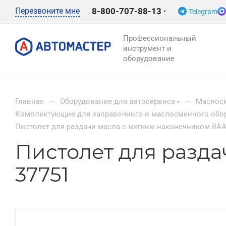
Перезвоните мне
8-800-707-88-13
Telegram
Профессиональный
инструмент и
оборудование
—
—
Главная
Оборудование для автосервиса
Маслосм
Комплектующие для заправочного и маслосменного обо
Пистолет для раздачи масла с мягким наконечником RA
Пистолет для разд
37751