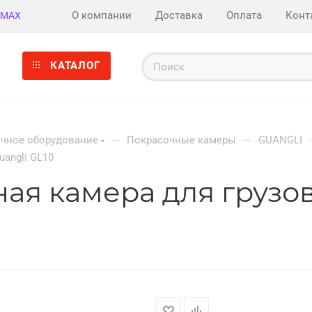
О компании
Доставка
Оплата
Конт
MAX
КАТАЛОГ
—
—
чное оборудование
Покрасочные камеры
GUANGLI
angli GL10
ая камера для грузов