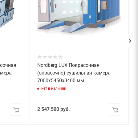
асочная
Nordberg LUX Покрасочная
амера
(окрасочно) сушильная камера
7000х5450х3400 мм
нет в наличии
2 547 500
руб.