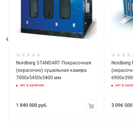
Nordberg STANDART Покрасочная
Nordberg
(окрасочно) сушильная камера
(окрасоч
7000х5450х3400 мм
6900x390
нет в наличии
нет в нал
1 840 000
руб.
3 096 500