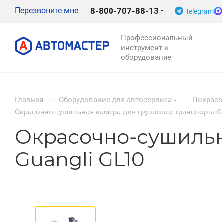
Перезвоните мне
8-800-707-88-13
Telegram
Профессиональный
инструмент и
оборудование
—
—
Главная
Оборудование для автосервиса
Покрасо
Окрасочно-сушильная камера для грузового транспорта Gu
Окрасочно-сушильн
Guangli GL10